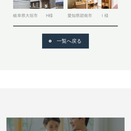
岐阜県大垣市 H様
愛知県碧南市 Ｉ様
一覧へ戻る