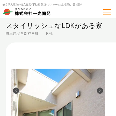
岐阜県大垣市の注文住宅･不動産
新築･リフォーム/土地探し･賃貸物件
トップページ
施工事例
岐阜県安八郡神戸町 Ｋ様
スタイリッシュなLDKがある家
岐阜県安八郡神戸町 Ｋ様