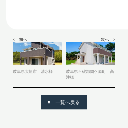
< 前へ
次へ >
岐阜県大垣市 清水様
岐阜県不破郡関ケ原町 高
津様
一覧へ戻る