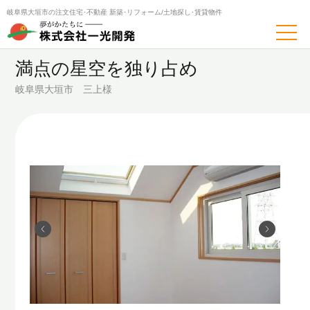
岐阜県大垣市の注文住宅･不動産
新築･リフォーム/土地探し･賃貸物件
トップページ
施工事例
岐阜県大垣市 三上様
満点の星空を独り占め
岐阜県大垣市 三上様