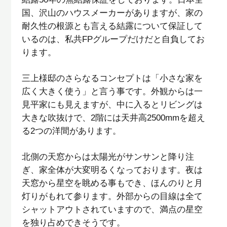
国、沢山のハウスメーカーがありますが、家の
耐久性の根源とも言える結露について保証して
いるのは、私共
FP
グループだけだと自負してお
ります。
三上様邸のさらなるコンセプトは「小さな家を
広く大きく使う」と言う事です。外観からは一
見平家にも見えますが、中に入るとリビングは
大きな吹抜けで、
2
階には天井高
2500mm
を超え
る
2
つの洋間があります。
北側の天窓からは太陽光がサンサンと降り注
ぎ、家全体が大変明るくなっております。夜は
天窓から星空を眺める事もでき、ほんのりと月
灯りがもれて参ります。外部からの目線は全て
シャットアウトされていますので、満点の星空
を独り占めできそうです。