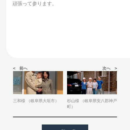
頑張って参ります。
< 前へ
次へ >
三和様 （岐阜県大垣市）
杉山様 （岐阜県安八郡神戸
町）