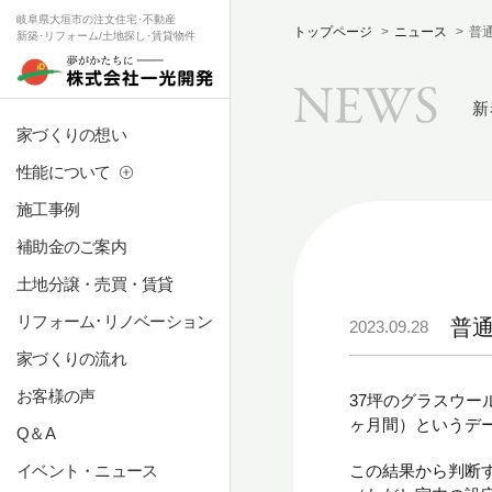
岐阜県大垣市の注文住宅･不動産
トップページ
ニュース
普
新築･リフォーム/土地探し･賃貸物件
NEWS
新
家づくりの想い
性能について
施工事例
補助金のご案内
土地分譲・売買・賃貸
リフォーム･リノベーション
普
2023.09.28
家づくりの流れ
お客様の声
37坪のグラスウール
ヶ月間）というデ
Q＆A
この結果から判断す
イベント・ニュース